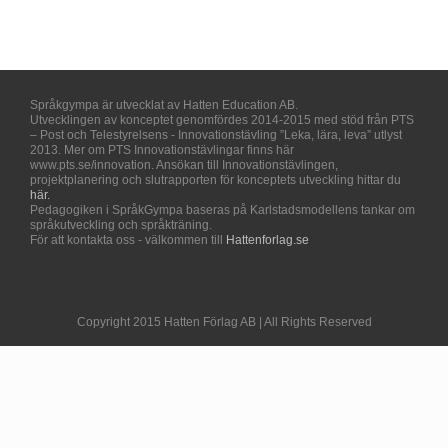
Språkgympa är utvecklat av Hatten Education AB.
Utvecklingen av konceptet genomfördes 2014-2015 med stöd från PTS
– Post och Telestyrelsens - Innovationstävling ”Leka, lära, leva” utlyst
2013. Mer om PTS Innovationstävlingar finns här
www.pts.se/innovation. Ansökan till Innovationstävlingen,
projektplanering och slutrapporten för konceptets utveckling hittar du
här.
Pedagogiken i SpråkGympa baseras på Karlstadsmodellens tankar om
språkutveckling och språkträning.
För att kontakta oss - välkommen till
Hattenforlag.se
Copyright 2015 Hatten Förlag AB | All Rights Reserved