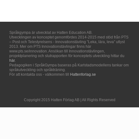
Språkgympa är utvecklat av Hatten Education AB.
Utvecklingen av konceptet genomfördes 2014-2015 med stöd från PTS
– Post och Telestyrelsens - Innovationstävling ”Leka, lära, leva” utlyst
2013. Mer om PTS Innovationstävlingar finns här
www.pts.se/innovation. Ansökan till Innovationstävlingen,
projektplanering och slutrapporten för konceptets utveckling hittar du
här.
Pedagogiken i SpråkGympa baseras på Karlstadsmodellens tankar om
språkutveckling och språkträning.
För att kontakta oss - välkommen till
Hattenforlag.se
Copyright 2015 Hatten Förlag AB | All Rights Reserved