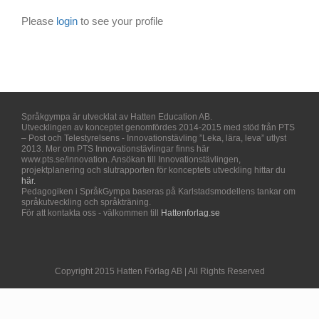
Please
login
to see your profile
Språkgympa är utvecklat av Hatten Education AB.
Utvecklingen av konceptet genomfördes 2014-2015 med stöd från PTS
– Post och Telestyrelsens - Innovationstävling ”Leka, lära, leva” utlyst
2013. Mer om PTS Innovationstävlingar finns här
www.pts.se/innovation. Ansökan till Innovationstävlingen,
projektplanering och slutrapporten för konceptets utveckling hittar du
här.
Pedagogiken i SpråkGympa baseras på Karlstadsmodellens tankar om
språkutveckling och språkträning.
För att kontakta oss - välkommen till
Hattenforlag.se
Copyright 2015 Hatten Förlag AB | All Rights Reserved