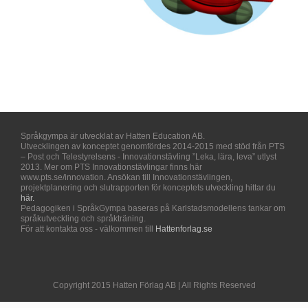
Språkgympa är utvecklat av Hatten Education AB.
Utvecklingen av konceptet genomfördes 2014-2015 med stöd från PTS
– Post och Telestyrelsens - Innovationstävling ”Leka, lära, leva” utlyst
2013. Mer om PTS Innovationstävlingar finns här
www.pts.se/innovation. Ansökan till Innovationstävlingen,
projektplanering och slutrapporten för konceptets utveckling hittar du
här.
Pedagogiken i SpråkGympa baseras på Karlstadsmodellens tankar om
språkutveckling och språkträning.
För att kontakta oss - välkommen till
Hattenforlag.se
Copyright 2015 Hatten Förlag AB | All Rights Reserved