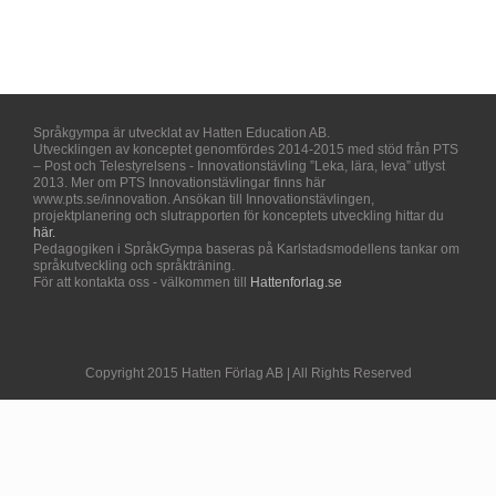
Språkgympa är utvecklat av Hatten Education AB.
Utvecklingen av konceptet genomfördes 2014-2015 med stöd från PTS
– Post och Telestyrelsens - Innovationstävling ”Leka, lära, leva” utlyst
2013. Mer om PTS Innovationstävlingar finns här
www.pts.se/innovation. Ansökan till Innovationstävlingen,
projektplanering och slutrapporten för konceptets utveckling hittar du
här.
Pedagogiken i SpråkGympa baseras på Karlstadsmodellens tankar om
språkutveckling och språkträning.
För att kontakta oss - välkommen till
Hattenforlag.se
Copyright 2015 Hatten Förlag AB | All Rights Reserved