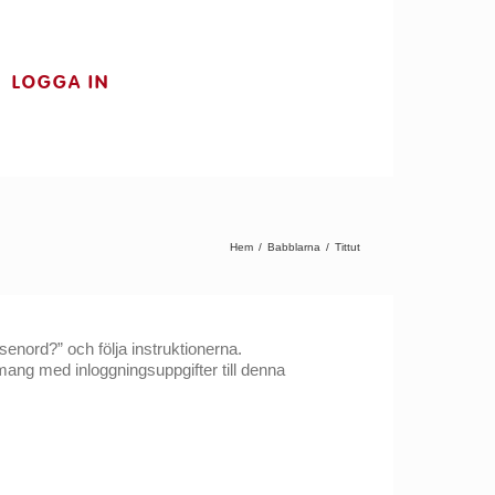
LOGGA IN
Hem
/
Babblarna
/
Tittut
enord?” och följa instruktionerna.
ang med inloggningsuppgifter till denna