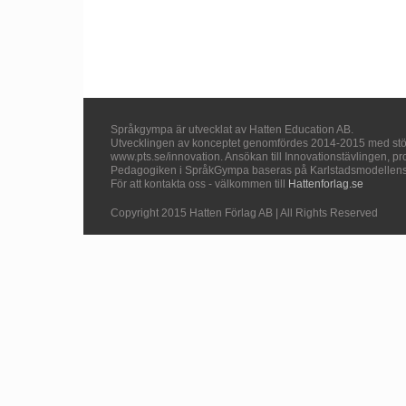
Språkgympa är utvecklat av Hatten Education AB.
Utvecklingen av konceptet genomfördes 2014-2015 med stöd fr
www.pts.se/innovation. Ansökan till Innovationstävlingen, pr
Pedagogiken i SpråkGympa baseras på Karlstadsmodellens t
För att kontakta oss - välkommen till
Hattenforlag.se
Copyright 2015 Hatten Förlag AB | All Rights Reserved