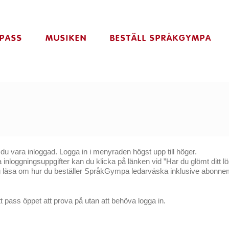
PASS
MUSIKEN
BESTÄLL SPRÅKGYMPA
du vara inloggad. Logga in i menyraden högst upp till höger.
nloggningsuppgifter kan du klicka på länken vid ”Har du glömt ditt lös
u läsa om hur du beställer SpråkGympa ledarväska inklusive abonnem
 pass öppet att prova på utan att behöva logga in.