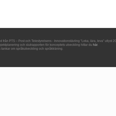
ån PTS – Post och Telestyrelsens - Innovationstävling ”Leka, lära, leva” utlyst 2
ojektplanering och slutrapporten för konceptets utveckling hittar du
här.
ankar om språkutveckling och språkträning.