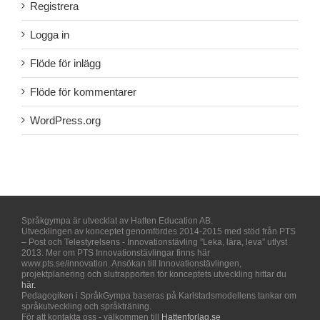
Registrera
Logga in
Flöde för inlägg
Flöde för kommentarer
WordPress.org
Språkgympa är utvecklat av Hatten Education AB.
Utvecklingen av konceptet genomfördes 2014-2015 med stöd från PTS
– Post och Telestyrelsens - Innovationstävling ”Leka, lära, leva” utlyst
2013. Mer om PTS Innovationstävlingar finns här
www.pts.se/innovation. Ansökan till Innovationstävlingen,
projektplanering och slutrapporten för konceptets utveckling hittar du
här.
Pedagogiken i SpråkGympa baseras på Karlstadsmodellens tankar om
språkutveckling och språkträning.
För att kontakta oss - välkommen till
Hattenforlag.se